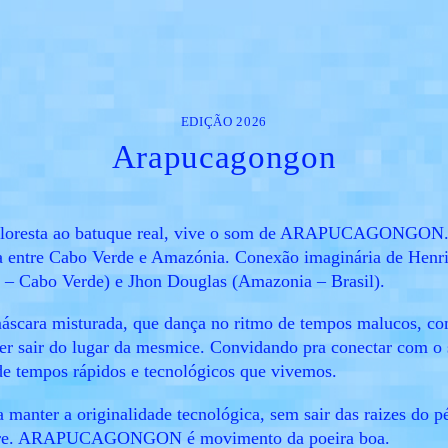
EDIÇÃO 2026
Arapucagongon
floresta ao batuque real, vive o som de ARAPUCAGONGON
ca entre Cabo Verde e Amazónia. Conexão imaginária de Henr
 – Cabo Verde) e Jhon Douglas (Amazonia – Brasil).
áscara misturada, que dança no ritmo de tempos malucos, co
zer sair do lugar da mesmice. Convidando pra conectar com o 
e tempos rápidos e tecnológicos que vivemos.
 manter a originalidade tecnológica, sem sair das raizes do p
ivre. ARAPUCAGONGON é movimento da poeira boa.