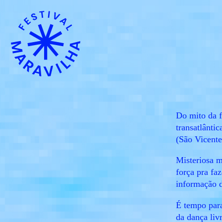
Do mito da 
transatlânti
(São Vicente
Misteriosa m
força pra fa
informação d
É tempo para
da dança l