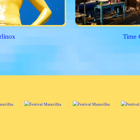
rlinox
Time 