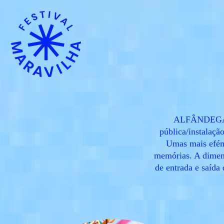
ALFÂNDEGA—De
pública/instalaçã
Umas mais eféme
memórias. A dimens
de entrada e saída 