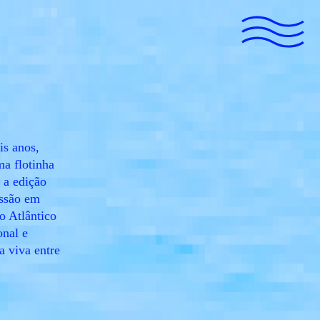
is anos,
ma flotinha
 a edição
essão em
o Atlântico
onal e
a viva entre