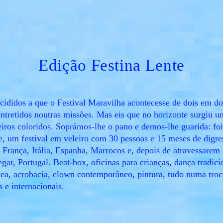
Edição Festina Lente
ididos a que o Festival Maravilha acontecesse de dois em do
tretidos noutras missões. Mas eis que no horizonte surgiu u
eiros coloridos. Soprámos-lhe o pano e demos-lhe guarida: foi
e, um festival em veleiro com 30 pessoas e 15 meses de digr
: França, Itália, Espanha, Marrocos e, depois de atravessarem 
egar, Portugal. Beat-box, oficinas para crianças, dança tradici
a, acrobacia, clown contemporâneo, pintura, tudo numa troc
is e internacionais.