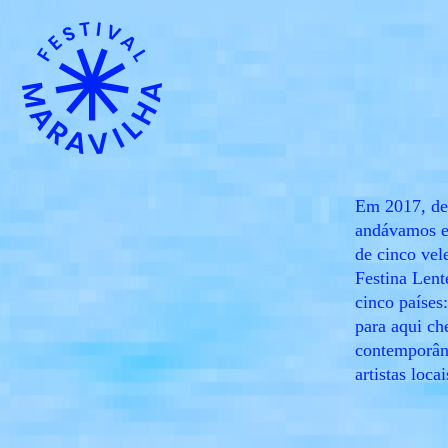
Em 2017, dec
andávamos en
de cinco vel
Festina Lent
cinco países
para aqui ch
contemporâne
artistas loca