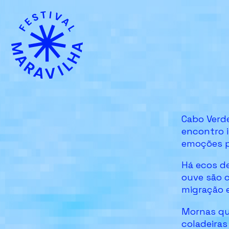
Cabo Verd
encontro i
emoções p
Há ecos de
ouve são c
migração e
Mornas qu
coladeiras