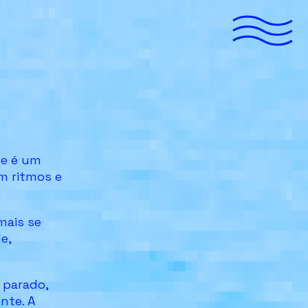
me é um
m ritmos e
mais se
e,
 parado,
nte. A