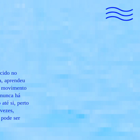
scido no
a, aprendeu
o movimento
 nunca há
até si, perto
 vezes,
 pode ser